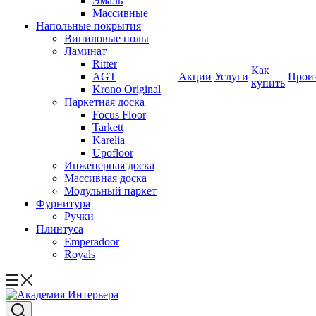
Эмаль
Массивные
Напольные покрытия
Виниловые полы
Ламинат
Ritter
Как
AGT
Акции
Услуги
Прои
купить
Krono Original
Паркетная доска
Focus Floor
Tarkett
Karelia
Upofloor
Инженерная доска
Массивная доска
Модульный паркет
Фурнитура
Ручки
Плинтуса
Emperadoor
Royals