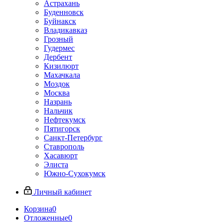
Астрахань
Буденновск
Буйнакск
Владикавказ
Грозный
Гудермес
Дербент
Кизилюрт
Махачкала
Моздок
Москва
Назрань
Нальчик
Нефтекумск
Пятигорск
Санкт-Петербург
Ставрополь
Хасавюрт
Элиста
Южно-Сухокумск
Личный кабинет
Корзина
0
Отложенные
0