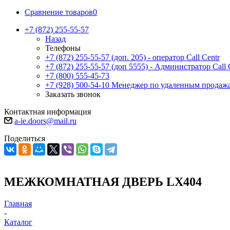
Сравнение товаров
0
+7 (872) 255-55-57
Назад
Телефоны
+7 (872) 255-55-57
(доп. 205) - оператор Call Centr
+7 (872) 255-55-57
(доп 5555) - Администратор Call 
+7 (800) 555-45-73
+7 (928) 500-54-10
Менеджер по удаленным продаж
Заказать звонок
Контактная информация
a-ie.doors@mail.ru
Поделиться
МЕЖКОМНАТНАЯ ДВЕРЬ LX404
Главная
-
Каталог