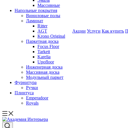
Эмаль
Массивные
Напольные покрытия
Виниловые полы
Ламинат
Ritter
AGT
Акции
Услуги
Как купить
П
Krono Original
Паркетная доска
Focus Floor
Tarkett
Karelia
Upofloor
Инженерная доска
Массивная доска
Модульный паркет
Фурнитура
Ручки
Плинтуса
Emperadoor
Royals