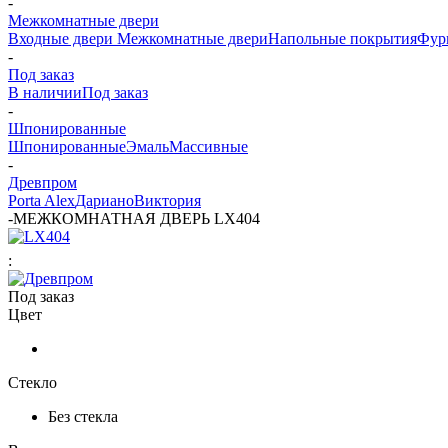
-
Межкомнатные двери
Входные двери
Межкомнатные двери
Напольные покрытия
Фур
-
Под заказ
В наличии
Под заказ
-
Шпонированные
Шпонированные
Эмаль
Массивные
-
Древпром
Porta Alex
Дариано
Виктория
-
МЕЖКОМНАТНАЯ ДВЕРЬ LX404
:
Под заказ
Цвет
Стекло
Без стекла