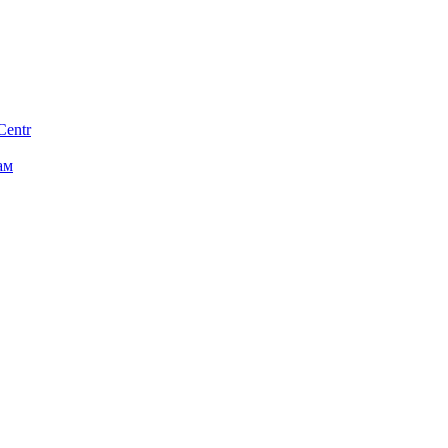
Centr
ам