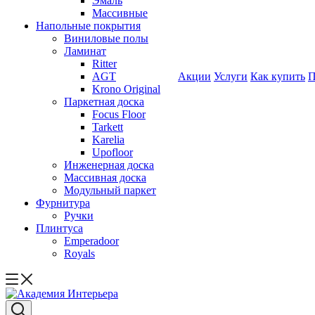
Эмаль
Массивные
Напольные покрытия
Виниловые полы
Ламинат
Ritter
AGT
Акции
Услуги
Как купить
П
Krono Original
Паркетная доска
Focus Floor
Tarkett
Karelia
Upofloor
Инженерная доска
Массивная доска
Модульный паркет
Фурнитура
Ручки
Плинтуса
Emperadoor
Royals