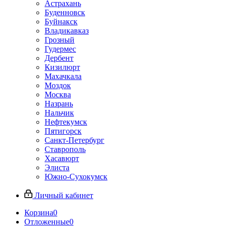
Астрахань
Буденновск
Буйнакск
Владикавказ
Грозный
Гудермес
Дербент
Кизилюрт
Махачкала
Моздок
Москва
Назрань
Нальчик
Нефтекумск
Пятигорск
Санкт-Петербург
Ставрополь
Хасавюрт
Элиста
Южно-Сухокумск
Личный кабинет
Корзина
0
Отложенные
0