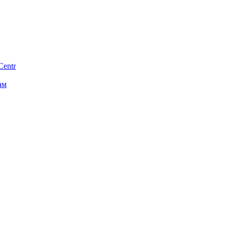
Centr
ам