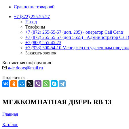
Сравнение товаров
0
+7 (872) 255-55-57
Назад
Телефоны
+7 (872) 255-55-57
(доп. 205) - оператор Call Centr
+7 (872) 255-55-57
(доп 5555) - Администратор Call 
+7 (800) 555-45-73
+7 (928) 500-54-10
Менеджер по удаленным продаж
Заказать звонок
Контактная информация
a-ie.doors@mail.ru
Поделиться
МЕЖКОМНАТНАЯ ДВЕРЬ RB 13
Главная
-
Каталог