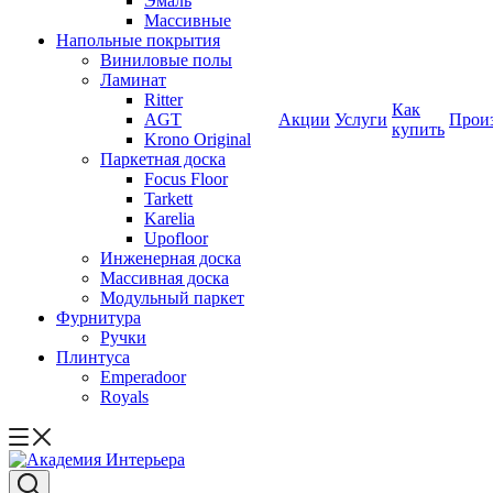
Эмаль
Массивные
Напольные покрытия
Виниловые полы
Ламинат
Ritter
Как
AGT
Акции
Услуги
Прои
купить
Krono Original
Паркетная доска
Focus Floor
Tarkett
Karelia
Upofloor
Инженерная доска
Массивная доска
Модульный паркет
Фурнитура
Ручки
Плинтуса
Emperadoor
Royals