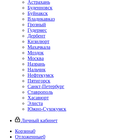
Астрахань
Буденновск
Буйнакск
Владикавказ
Грозный
Гудермес
Дербент
Кизилюрт
Махачкала
Моздок
Москва
Назрань
Нальчик
Нефтекумск
Пятигорск
Санкт-Петербург
Ставрополь
Хасавюрт
Элиста
Южно-Сухокумск
Личный кабинет
Корзина
0
Отложенные
0