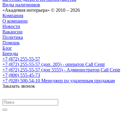
Виды наличников
«Академия интерьера» © 2010 – 2026
Компания
О компании
Новости
Вакансии
Политика
Помощь
Блог
Бренды
+7 (872) 255-55-57
+7 (872) 255-55-57
(доп. 205) - оператор Call Centr
+7 (872) 255-55-57
(доп 5555) - Администратор Call Centr
+7 (800) 555-45-73
+7 (928) 500-54-10
Менеджер по удаленным продажам
Заказать звонок